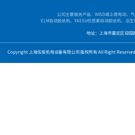
公司主要服务产品：WISD威士德电动、气
ELM自动胶纸机、YAESU优质素自动胶纸机、瓜
地址：上海市嘉定区迎园路400
Copyright 上海伍俊机电设备有限公司 版权所有 All Right Reser