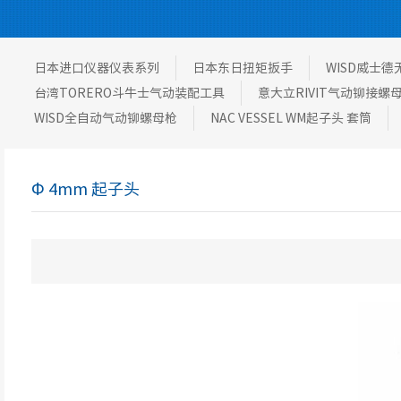
日本进口仪器仪表系列
日本东日扭矩扳手
WISD威士
台湾TORERO斗牛士气动装配工具
意大立RIVIT气动铆接螺
WISD全自动气动铆螺母枪
NAC VESSEL WM起子头 套筒
Φ 4mm 起子头