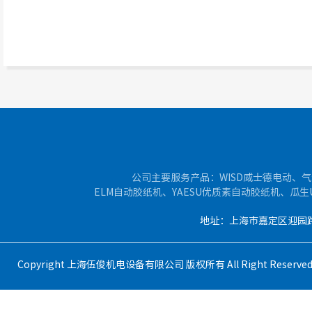
公司主要服务产品：WISD威士德电动、气
ELM自动胶纸机、YAESU优质素自动胶纸机、瓜
地址：上海市嘉定区迎园路400
Copyright 上海伍俊机电设备有限公司 版权所有 All Right Reser